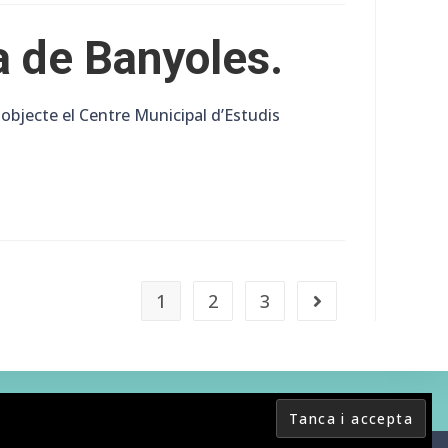
a de Banyoles.
 objecte el Centre Municipal d’Estudis
1
2
3
Go to the next page