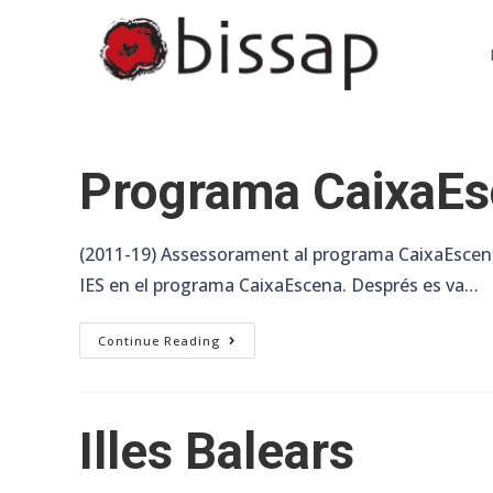
Skip
to
content
Programa CaixaE
(2011-19) Assessorament al programa CaixaEscena de
IES en el programa CaixaEscena. Després es va…
Programa
Continue Reading
CaixaEscena
Illes Balears