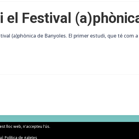
el Festival (a)phònic
ival (a)phònica de Banyoles. El primer estudi, que té com a
uest lloc web, n'accepteu l'ús.
uí:
Política de galetes