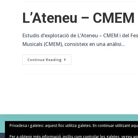
L’Ateneu – CMEM i 
Estudis d’explotació de L’Ateneu – CMEM i del Fest
Musicals (CMEM), consisteix en una anàlisi…
L’Ateneu
Continue Reading
–
CMEM
I
El
Festival
(a)phònica
De
Banyoles.
Privadesa i galetes: aquest lloc utilitza galetes. En continuar utilitzant aq
Per a obtenir més informació, inclòs com controlar les galetes, vegeu aq