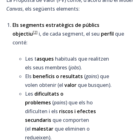
La Proposta de Valor (PV) conté, d’acord amb el
Model
Canvas
, els següents elements:
Els segments estratègics de públics
[2]
objectiu
i, de cada segment, el seu
perfil
que
conté:
Les t
asques
habituals que realitzen
els seus membres (
jobs
).
Els
beneficis o resultats
(
gains
) que
volen obtenir (el
valor
que busquen).
Les
dificultats o
problemes
(
pains
) que els ho
dificulten i els
riscos i efectes
secundaris
que comporten
(el
malestar
que eliminen o
redueixen).