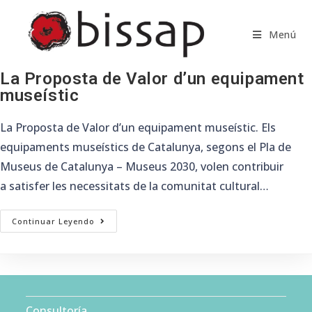
Saltar
al
Menú
contenido
La Proposta de Valor d’un equipament
museístic
La Proposta de Valor d’un equipament museístic. Els
equipaments museístics de Catalunya, segons el Pla de
Museus de Catalunya – Museus 2030, volen contribuir
a satisfer les necessitats de la comunitat cultural…
La
Continuar Leyendo
Proposta
De
Valor
D’un
Equipament
Museístic
Consultoría