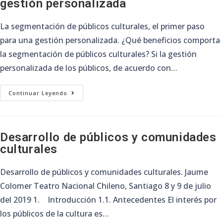
gestión personalizada
La segmentación de públicos culturales, el primer paso
para una gestión personalizada. ¿Qué beneficios comporta
la segmentación de públicos culturales? Si la gestión
personalizada de los públicos, de acuerdo con…
La
Continuar Leyendo
Segmentación
De
Públicos
Culturales,
El
Primer
Desarrollo de públicos y comunidades
Paso
culturales
Para
Una
Gestión
Personalizada
Desarrollo de públicos y comunidades culturales. Jaume
Colomer Teatro Nacional Chileno, Santiago 8 y 9 de julio
del 2019 1. Introducción 1.1. Antecedentes El interés por
los públicos de la cultura es…