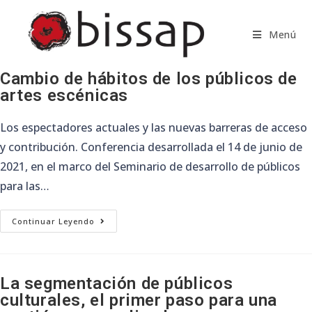
Saltar
al
Menú
contenido
Cambio de hábitos de los públicos de
artes escénicas
Los espectadores actuales y las nuevas barreras de acceso
y contribución. Conferencia desarrollada el 14 de junio de
2021, en el marco del Seminario de desarrollo de públicos
para las…
Cambio
Continuar Leyendo
De
Hábitos
De
Los
Públicos
De
La segmentación de públicos
Artes
culturales, el primer paso para una
Escénicas