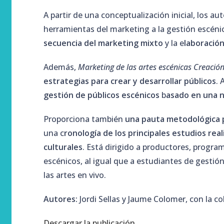
A partir de una conceptualización inicial, los au
herramientas del marketing a la gestión escénic
secuencia del marketing mixto
y la e
laboració
Además,
Marketing de las artes escénicas Creación
estrategias para crear y desarrollar públicos
. 
gestión de públicos escénicos
b
asado en una 
Proporciona también
una pauta metodológica p
una c
ronología de los principales estudios re
culturales
. Está dirigido a productores, progra
escénicos, al igual que a estudiantes de gestión
las artes en vivo.
Autores:
Jordi Sellas y Jaume Colomer, con la c
Descargar la publicación