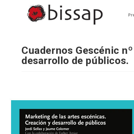
Saltar
al
Pr
contenido
Cuadernos Gescénic nº 
desarrollo de públicos.