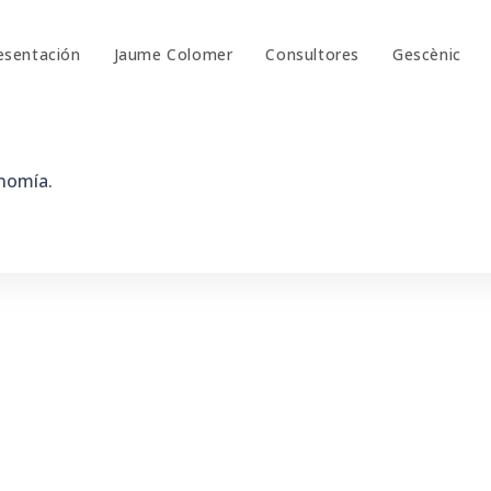
esentación
Jaume Colomer
Consultores
Gescènic
nomía.