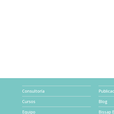
Consultoría
Publica
Cursos
Blog
Equipo
Bissap 